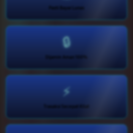
Pasti Bayar Lunas
🔒
Dijamin Aman 100%
⚡
Trasaksi Secepat Kilat