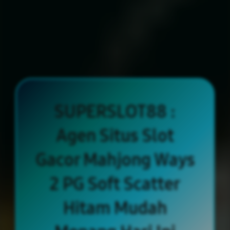
SUPERSLOT88 :
Agen Situs Slot
Gacor Mahjong Ways
2 PG Soft Scatter
Hitam Mudah