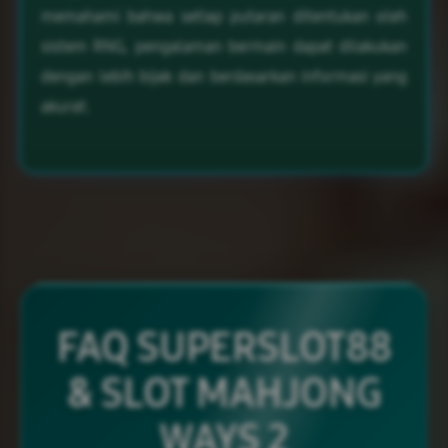
memahami bahwa setiap putaran ditentukan oleh
sistem RNG, pengalaman bermain dapat dilakukan
dengan lebih bijak dan berdasarkan informasi yang
akurat.
FAQ SUPERSLOT88
& SLOT MAHJONG
WAYS 2