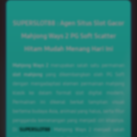
SUPERSLOT88 : Agen Situs Slot Gacor
Mahjong Ways 2 PG Soft Scatter
Hitam Mudah Menang Hari Ini
Mahjong Ways 2
merupakan salah satu permainan
slot mahjong
yang dikembangkan oleh PG Soft
dengan mengadaptasi elemen permainan mahjong
klasik ke dalam format slot digital modern.
Permainan ini dikenal berkat tampilan visual
bertema budaya Asia, animasi yang halus, serta fitur
pengganda kemenangan yang menjadi ciri khasnya.
Di
SUPERSLOT88
, Mahjong Ways 2 menjadi salah