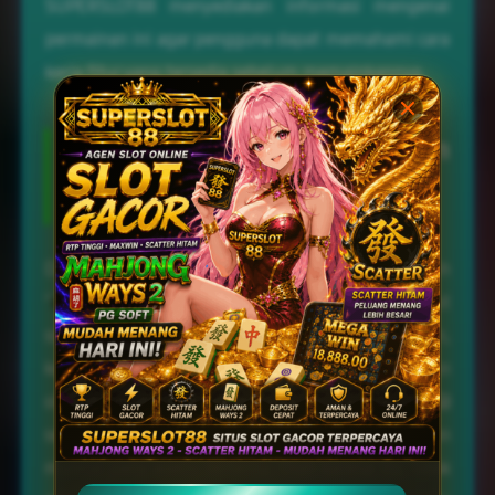
SUPERSLOT88 menyediakan informasi mengenai
permainan ini agar pengguna dapat memahami cara
kerja fitur yang tersedia sebelum memainkannya.
Kapan Fitur Scatter Hitam
Muncul?
Dalam berbagai pembahasan komunitas, istilah
"
scatter hitam
" sering digunakan untuk menyebut
simbol scatter pada kondisi tertentu. Namun,
kemunculan simbol scatter sepenuhnya ditentukan
oleh sistem
Random Number Generator (RNG)
sehingga tidak dapat diprediksi ataupun dipastikan
muncul pada waktu tertentu. Oleh karena itu, tidak