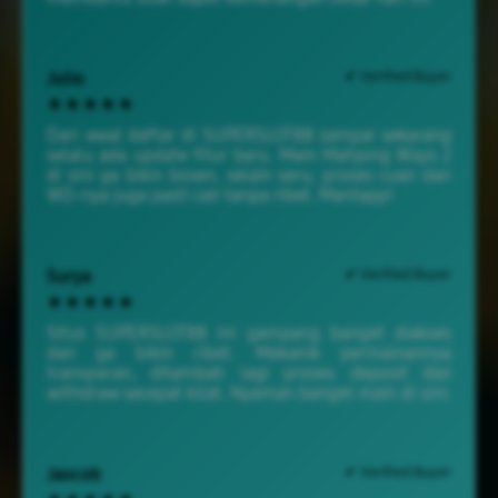
Julio
✔ Verified Buyer
★★★★★
Dari awal daftar di SUPERSLOT88 sampai sekarang
selalu ada update fitur baru. Main Mahjong Ways 2
di sini ga bikin bosen, selain seru, proses cuan dan
WD-nya juga pasti cair tanpa ribet. Mantapp!
Surya
✔ Verified Buyer
★★★★★
Situs SUPERSLOT88 ini gampang banget diakses
dan ga bikin ribet. Mekanik permainannya
transparan, ditambah lagi proses deposit dan
withdraw secepat kilat. Nyaman banget main di sini.
Jaxcob
✔ Verified Buyer