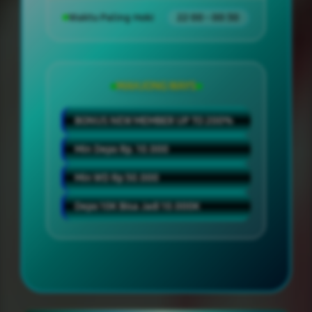
Waktu Paling Hoki
22:00 - 00:30
MAHJONG WAYS
BONUS NEW MEMBER UP TO 200%
Min Depo Rp. 10.000
Min WD Rp 50.000
Depo 10K Bisa Jadi 10.000K