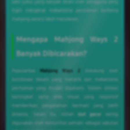
satu judul yang banyak dicari oleh pengguna yang
ingin mengenal mekanisme permainan bertema
mahjong secara lebih mendalam.
Mengapa Mahjong Ways 2
Banyak Dibicarakan?
Popularitas
Mahjong Ways 2
didukung oleh
kombinasi desain yang menarik dan mekanisme
permainan yang mudah dipahami. Sistem simbol
bertingkat serta efek visual yang responsif
memberikan pengalaman bermain yang lebih
dinamis. Selain itu, istilah
slot gacor
sering
digunakan oleh komunitas pemain sebagai sebutan