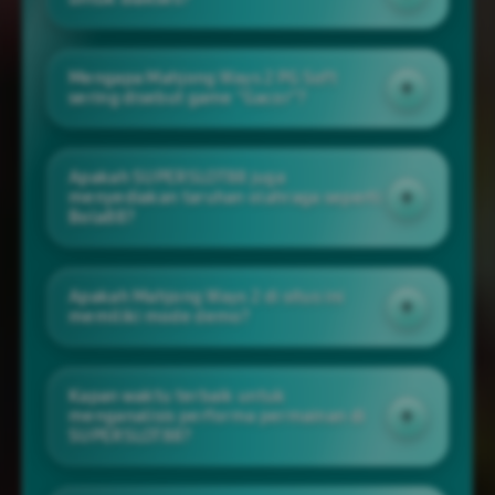
memanfaatkan putaran bonus dari Scatter
Hitam, serta menerapkan manajemen
Ya, sebagai agen resmi berlisensi, situs di
modal atau bankroll secara bijak dan
SUPERSLOT88 dilengkapi dengan sistem
Mengapa Mahjong Ways 2 PG Soft
+
sering disebut game "Gacor"?
disiplin.
keamanan enkripsi mutakhir untuk
menjamin perlindungan data privasi dan
Istilah tersebut disematkan oleh komunitas
kelancaran transaksi para pengguna.
karena game ini memiliki nilai Return to
Apakah SUPERSLOT88 juga
+
menyediakan taruhan olahraga seperti
Player atau RTP yang kompetitif dan sistem
Bola88?
runtuhan atau cascading yang
Ya, selain permainan berbasis gulungan,
memungkinkan simbol pecah berkali-kali
SUPERSLOT88 mengadopsi sistem one-stop
Apakah Mahjong Ways 2 di situs ini
dalam satu putaran.
+
memiliki mode demo?
entertainment yang terintegrasi dengan
layanan bandar bola terpercaya seperti
Tentu saja. SUPERSLOT88 menyediakan
Bola88 untuk peminat judi bola.
fitur mode demo gratis yang
Kapan waktu terbaik untuk
+
menganalisis performa permainan di
memungkinkan pengguna mempelajari
SUPERSLOT88?
algoritma, mekanisme fitur, dan simulasi
Analisis terbaik dilakukan secara berkala,
Scatter Hitam tanpa menggunakan saldo