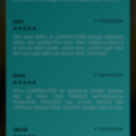
Julio
✔ Verified Buyer
★★★★★
Dari awal daftar di SUPERSLOT88 sampai sekarang
selalu ada update fitur baru. Main Mahjong Ways 2
di sini ga bikin bosen, selain seru, proses cuan dan
WD-nya juga pasti cair tanpa ribet. Mantapp!
Surya
✔ Verified Buyer
★★★★★
Situs SUPERSLOT88 ini gampang banget diakses
dan ga bikin ribet. Mekanik permainannya
transparan, ditambah lagi proses deposit dan
withdraw secepat kilat. Nyaman banget main di sini.
Jaxcob
✔ Verified Buyer