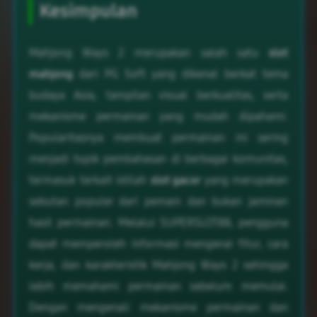
Kesimpulan
Mahjong Ways 2 merupakan salah satu
slot
mahjong
dari PG Soft yang dikenal berkat tema
budaya Asia, tampilan visual berkualitas, serta
mekanisme permainan yang mudah dipahami.
Popularitasnya membuat permainan ini sering
menjadi topik pembahasan di berbagai komunitas,
termasuk terkait istilah
slot gacor
yang merupakan
sebutan populer dari pemain dan bukan jaminan
hasil permainan. Melalui SUPERSLOT88, pengguna
dapat memperoleh informasi mengenai fitur, cara
kerja, dan karakteristik Mahjong Ways 2 sehingga
lebih memahami permainan sebelum memulai.
Dengan mengenali mekanisme permainan dan