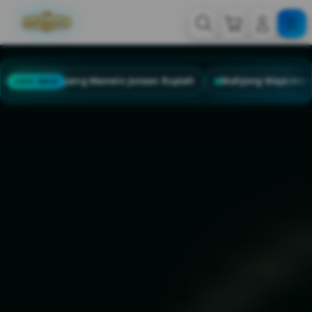
Skip
to
Cari
Troli
Login
Navigation
content
engan peluang menang tinggi
Mahjong Ways 2 dikenal dengan 