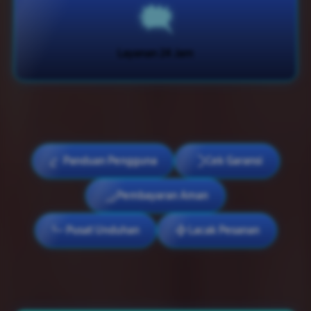
🗮
Layanan 24 Jam
Panduan Pengguna
Cek Garansi
Pembayaran Aman
Pusat Unduhan
Lacak Pesanan