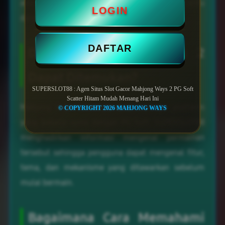
ada metode yang dapat menjamin hasil tertentu
LOGIN
dalam setiap putaran.
DAFTAR
Di Mana Mahjong Ways 2
Dapat Ditemukan?
SUPERSLOT88 : Agen Situs Slot Gacor Mahjong Ways 2 PG Soft
Scatter Hitam Mudah Menang Hari Ini
Mahjong Ways 2 tersedia pada berbagai platform
© COPYRIGHT 2026 MAHJONG WAYS
yang bekerja sama dengan PG Soft. SUPERSLOT88
menghadirkan informasi mengenai permainan
tersebut sehingga pengguna dapat mengenal fitur,
tema, dan mekanisme yang ditawarkan sebelum
mulai bermain.
Bagaimana Cara Memahami