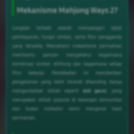
Mekanisme Mahjong Ways 2?
Langkah terbaik adalah mempelajari tabel
pembayaran, fungsi simbol, serta fitur pengganda
yang tersedia. Memahami mekanisme permainan
membantu pemain mengetahui bagaimana
kombinasi simbol dihitung dan bagaimana setiap
fitur bekerja. Pendekatan ini memberikan
pengalaman yang lebih terarah dibanding hanya
mengandalkan istilah seperti
slot gacor
, yang
merupakan istilah populer di kalangan komunitas
dan bukan indikator resmi mengenai hasil
permainan.