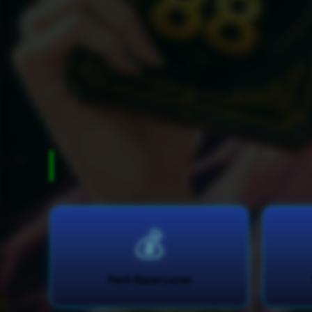
Layer Popup Close
💰
Pasti Bayar Lunas