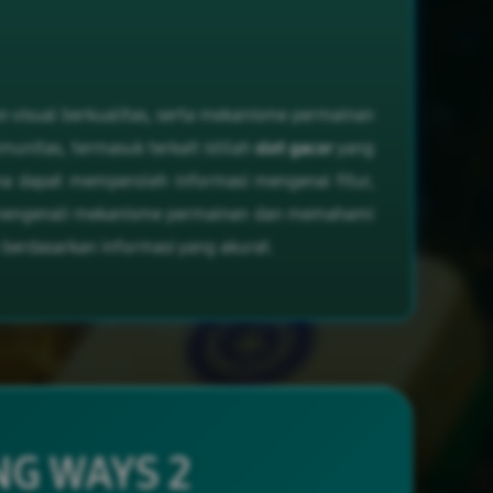
n visual berkualitas, serta mekanisme permainan
unitas, termasuk terkait istilah
slot gacor
yang
a dapat memperoleh informasi mengenai fitur,
n mengenali mekanisme permainan dan memahami
berdasarkan informasi yang akurat.
NG WAYS 2