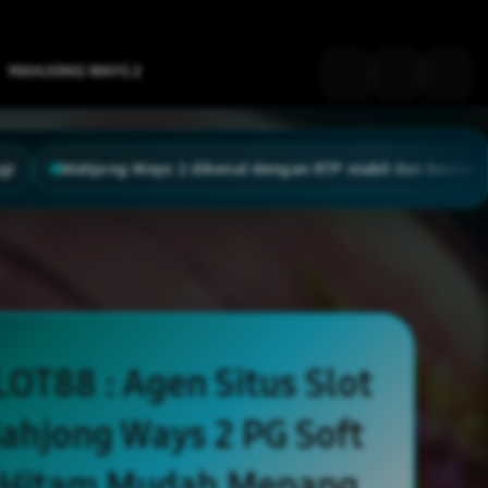
LOGIN
DAFTAR
MAHJONG WAYS 2
Cari
Cari
Troli
Login/Sign-Up
engan akses cepat dan mudah
Slot Mahjong Ways 2 Lagi 
OT88 : Agen Situs Slot
ahjong Ways 2 PG Soft
r Hitam Mudah Menang