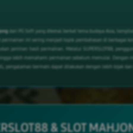
jong
dari PG Soft yang dikenal berkat tema budaya Asia, tampila
ermainan ini sering menjadi topik pembahasan di berbagai kom
ukan jaminan hasil permainan. Melalui SUPERSLOT88, penggun
2 sehingga lebih memahami permainan sebelum memulai. Denga
G, pengalaman bermain dapat dilakukan dengan lebih bijak dan 
RSLOT88 & SLOT MAHJO