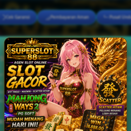
Cek Garansi
Pembayaran Aman
Pusat Und
Slot Gacor Mahjong Ways 2 PG Soft Scatter H
nan
slot mahjong
yang dikembangkan oleh PG Soft dengan meng
ni dikenal berkat tampilan visual bertema budaya Asia, animas
Mahjong Ways 2 menjadi salah satu judul yang banyak dicari
alam.
anyak Dibicarakan?