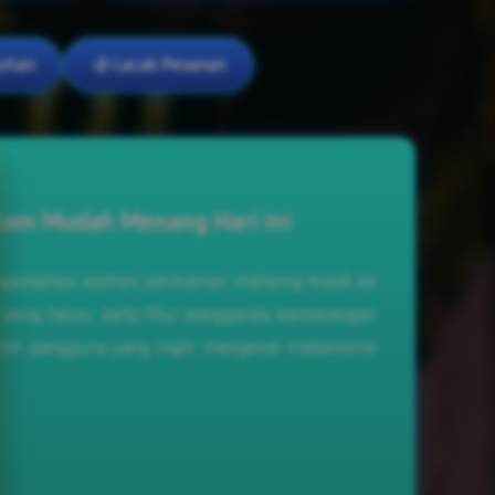
uhan
Lacak Pesanan
itam Mudah Menang Hari Ini
adaptasi elemen permainan mahjong klasik ke
i yang halus, serta fitur pengganda kemenangan
 oleh pengguna yang ingin mengenal mekanisme