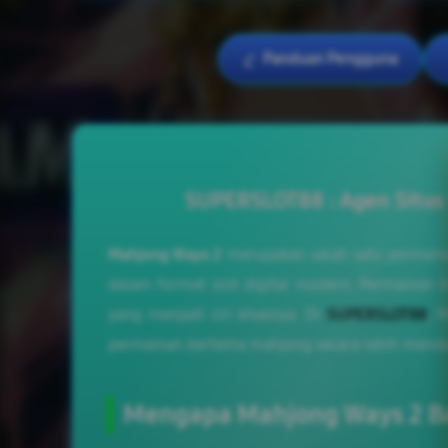
Panduan Pengguna
SUPERSLOT88 : Agen Situs 
Mahjong Ways 2
merupakan salah satu permai
dalam format slot digital modern. Permainan i
yang menjadi ciri khasnya. Di
SUPERSLOT88
, 
permainan bertema mahjong secara lebih mend
Mengapa Mahjong Ways 2 B