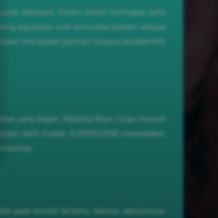
dah dipahami. Sistem simbol bertingkat serta
ring digunakan oleh komunitas pemain sebagai
 bukan merupakan jaminan maupun karakteristik
nan yang elegan. Mahjong Ways 2 juga menarik
i dengan lebih mudah. SUPERSLOT88 menyediakan
ainkannya.
tter pada kondisi tertentu. Namun, kemunculan