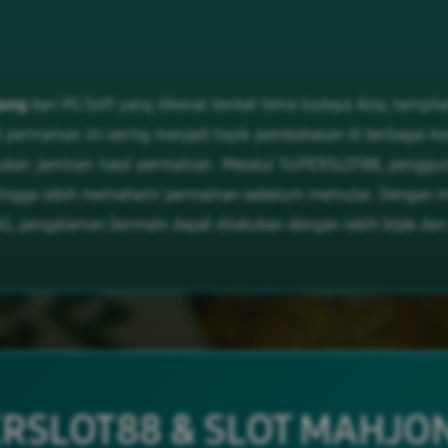
jong
dari PG Soft yang dikenal berkat tema budaya Asia, tampila
ermainan ini sering menjadi topik pembahasan di berbagai kom
ukan jaminan hasil permainan. Melalui SUPERSLOT88, penggun
2 sehingga lebih memahami permainan sebelum memulai. Denga
G, pengalaman bermain dapat dilakukan dengan lebih bijak dan 
RSLOT88 & SLOT MAHJO