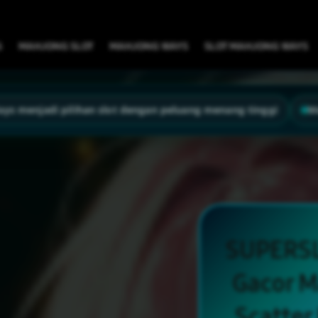
G
MAHJONG SLOT
MAHJONG WAYS
SLOT MAHJONG WAYS
l dengan RTP stabil dan bonus melimpah
Situs terpercay
SUPERSL
Gacor M
Scatte