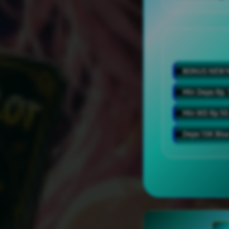
BONUS NEW 
Min Depo Rp.
Min WD Rp 50
Depo 10K Bisa