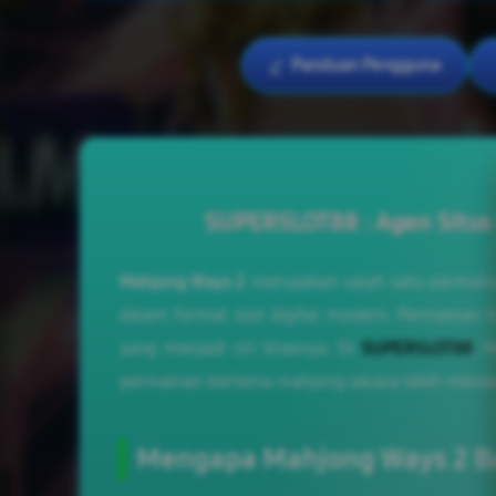
Panduan Pengguna
SUPERSLOT88 : Agen Situs 
Mahjong Ways 2
merupakan salah satu permai
dalam format slot digital modern. Permainan i
yang menjadi ciri khasnya. Di
SUPERSLOT88
, 
permainan bertema mahjong secara lebih mend
Mengapa Mahjong Ways 2 B