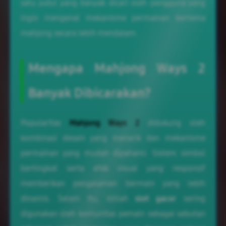
satu judul yang banyak dicari oleh pengguna yang
ingin mengenal mekanisme permainan bertema
mahjong secara lebih mendalam.
Mengapa Mahjong Ways 2
Banyak Dibicarakan?
Popularitas
Mahjong Ways 2
didukung oleh
kombinasi desain yang menarik dan mekanisme
permainan yang mudah dipahami. Sistem simbol
bertingkat serta efek visual yang responsif
memberikan pengalaman bermain yang lebih
dinamis. Selain itu, istilah
slot gacor
sering
digunakan oleh komunitas pemain sebagai sebutan