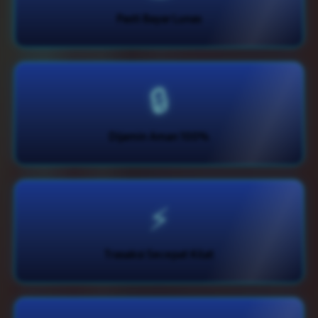
Pasti Bayar Lunas
🔒
Dijamin Aman 100%
⚡
Trasaksi Secepat Kilat