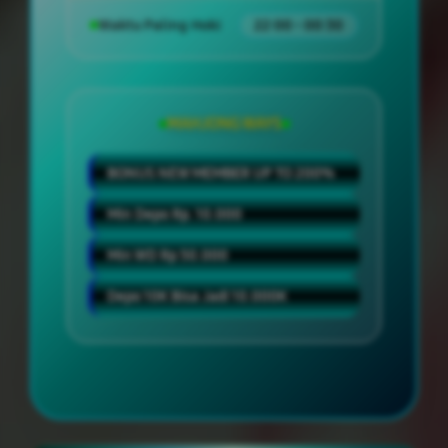
Waktu Paling Hoki
22:00 - 00:30
MAHJONG WAYS
BONUS NEW MEMBER UP TO 200%
Min Depo Rp. 10.000
Min WD Rp 50.000
Depo 10K Bisa Jadi 10.000K