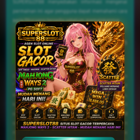
SUPERSLOT88 menyediakan informasi mengenai
permainan ini agar pengguna dapat memahami cara
kerja fitur yang tersedia sebelum memainkannya.
Kapan Fitur Scatter Hitam
Muncul?
Dalam berbagai pembahasan komunitas, istilah
"
scatter hitam
" sering digunakan untuk menyebut
simbol scatter pada kondisi tertentu. Namun,
kemunculan simbol scatter sepenuhnya ditentukan
oleh sistem
Random Number Generator (RNG)
sehingga tidak dapat diprediksi ataupun dipastikan
muncul pada waktu tertentu. Oleh karena itu, tidak