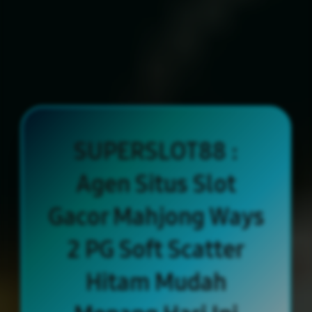
SUPERSLOT88 :
Agen Situs Slot
Gacor Mahjong Ways
2 PG Soft Scatter
Hitam Mudah