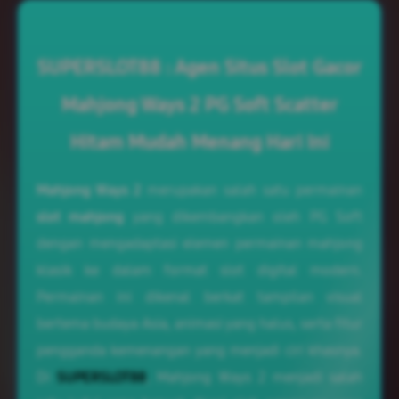
SUPERSLOT88 : Agen Situs Slot Gacor
Mahjong Ways 2 PG Soft Scatter
Hitam Mudah Menang Hari Ini
Mahjong Ways 2
merupakan salah satu permainan
slot mahjong
yang dikembangkan oleh PG Soft
dengan mengadaptasi elemen permainan mahjong
klasik ke dalam format slot digital modern.
Permainan ini dikenal berkat tampilan visual
bertema budaya Asia, animasi yang halus, serta fitur
pengganda kemenangan yang menjadi ciri khasnya.
Di
SUPERSLOT88
, Mahjong Ways 2 menjadi salah