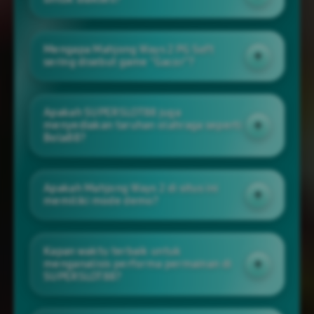
memanfaatkan putaran bonus dari Scatter
Hitam, serta menerapkan manajemen
Ya, sebagai agen resmi berlisensi, situs di
modal atau bankroll secara bijak dan
SUPERSLOT88 dilengkapi dengan sistem
Mengapa Mahjong Ways 2 PG Soft
+
sering disebut game "Gacor"?
disiplin.
keamanan enkripsi mutakhir untuk
menjamin perlindungan data privasi dan
Istilah tersebut disematkan oleh komunitas
kelancaran transaksi para pengguna.
karena game ini memiliki nilai Return to
Apakah SUPERSLOT88 juga
+
menyediakan taruhan olahraga seperti
Player atau RTP yang kompetitif dan sistem
Bola88?
runtuhan atau cascading yang
Ya, selain permainan berbasis gulungan,
memungkinkan simbol pecah berkali-kali
SUPERSLOT88 mengadopsi sistem one-stop
Apakah Mahjong Ways 2 di situs ini
dalam satu putaran.
+
memiliki mode demo?
entertainment yang terintegrasi dengan
layanan bandar bola terpercaya seperti
Tentu saja. SUPERSLOT88 menyediakan
Bola88 untuk peminat judi bola.
fitur mode demo gratis yang
Kapan waktu terbaik untuk
+
menganalisis performa permainan di
memungkinkan pengguna mempelajari
SUPERSLOT88?
algoritma, mekanisme fitur, dan simulasi
Analisis terbaik dilakukan secara berkala,
Scatter Hitam tanpa menggunakan saldo