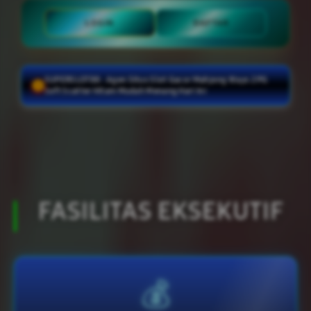
LOGIN
DAFTAR
SUPERSLOT88 : Agen Situs Slot Gacor Mahjong Ways 2 PG
Soft Scatter Hitam Mudah Menang Hari Ini
Layer Popup Close
FASILITAS EKSEKUTIF
💰