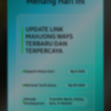
Menang Hari Ini
UPDATE LINK
MAHJONG WAYS
TERBARU DAN
TERPERCAYA
Deposit Mulai Dari
Rp 5.000
Minimal Tarik Dana
Rp 50.000
Metode
Transfer Bank, Pulsa,
Pembayaran
Qris, E-Wallet