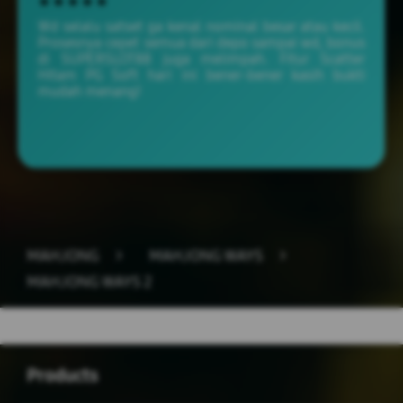
★★★★★
Wd selalu satset ga kenal nominal besar atau kecil.
Prosesnya cepet semua dari depo sampai wd, bonus
di SUPERSLOT88 juga melimpah. Fitur Scatter
Hitam PG Soft hari ini bener-bener kasih bukti
mudah menang!
MAHJONG
>
MAHJONG WAYS
>
MAHJONG WAYS 2
Buka
Footer Navigation
Products