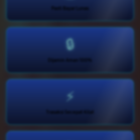
Pasti Bayar Lunas
🔒
Dijamin Aman 100%
⚡
Trasaksi Secepat Kilat