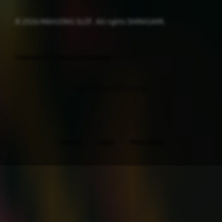
© 2026
MAHJONG SLOT
. All rights SHINIGAMI.
Indonesia / Bahasa Indonesia
Ingin Tetap Terhubung?
Privasi
Legal
Peta Situs