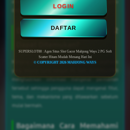
ada metode yang dapat menjamin hasil tertentu
LOGIN
dalam setiap putaran.
DAFTAR
Di Mana Mahjong Ways 2
Dapat Ditemukan?
SUPERSLOT88 : Agen Situs Slot Gacor Mahjong Ways 2 PG Soft
Scatter Hitam Mudah Menang Hari Ini
Mahjong Ways 2 tersedia pada berbagai platform
© COPYRIGHT 2026 MAHJONG WAYS
yang bekerja sama dengan PG Soft. SUPERSLOT88
menghadirkan informasi mengenai permainan
tersebut sehingga pengguna dapat mengenal fitur,
tema, dan mekanisme yang ditawarkan sebelum
mulai bermain.
Bagaimana Cara Memahami