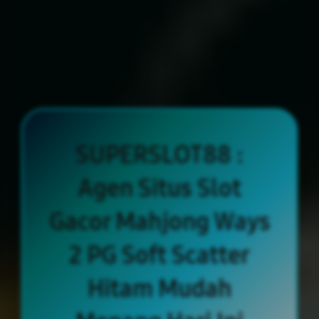
SUPERSLOT88 :
Agen Situs Slot
Gacor Mahjong Ways
2 PG Soft Scatter
Hitam Mudah