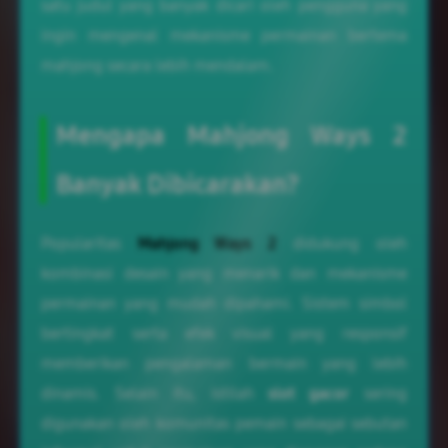
satu judul yang banyak dicari oleh pengguna yang
ingin mengenal mekanisme permainan bertema
mahjong secara lebih mendalam.
Mengapa Mahjong Ways 2
Banyak Dibicarakan?
Popularitas
Mahjong Ways 2
didukung oleh
kombinasi desain yang menarik dan mekanisme
permainan yang mudah dipahami. Sistem simbol
bertingkat serta efek visual yang responsif
memberikan pengalaman bermain yang lebih
dinamis. Selain itu, istilah
slot gacor
sering
digunakan oleh komunitas pemain sebagai sebutan