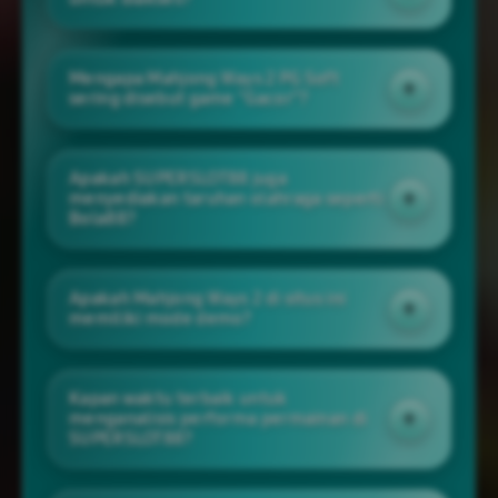
memanfaatkan putaran bonus dari Scatter
Hitam, serta menerapkan manajemen
Ya, sebagai agen resmi berlisensi, situs di
modal atau bankroll secara bijak dan
SUPERSLOT88 dilengkapi dengan sistem
Mengapa Mahjong Ways 2 PG Soft
+
sering disebut game "Gacor"?
disiplin.
keamanan enkripsi mutakhir untuk
menjamin perlindungan data privasi dan
Istilah tersebut disematkan oleh komunitas
kelancaran transaksi para pengguna.
karena game ini memiliki nilai Return to
Apakah SUPERSLOT88 juga
+
menyediakan taruhan olahraga seperti
Player atau RTP yang kompetitif dan sistem
Bola88?
runtuhan atau cascading yang
Ya, selain permainan berbasis gulungan,
memungkinkan simbol pecah berkali-kali
SUPERSLOT88 mengadopsi sistem one-stop
Apakah Mahjong Ways 2 di situs ini
dalam satu putaran.
+
memiliki mode demo?
entertainment yang terintegrasi dengan
layanan bandar bola terpercaya seperti
Tentu saja. SUPERSLOT88 menyediakan
Bola88 untuk peminat judi bola.
fitur mode demo gratis yang
Kapan waktu terbaik untuk
+
menganalisis performa permainan di
memungkinkan pengguna mempelajari
SUPERSLOT88?
algoritma, mekanisme fitur, dan simulasi
Analisis terbaik dilakukan secara berkala,
Scatter Hitam tanpa menggunakan saldo