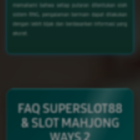
memahami bahwa setiap putaran ditentukan oleh
sistem RNG, pengalaman bermain dapat dilakukan
dengan lebih bijak dan berdasarkan informasi yang
akurat.
FAQ SUPERSLOT88
& SLOT MAHJONG
WAYS 2