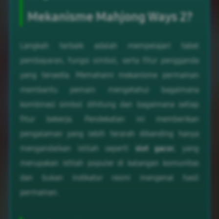
Mekanisme Mahjong Ways 2?
Langkah terbaik adalah mempelajari tabel
pembayaran, fungsi simbol, serta fitur pengganda
yang tersedia. Memahami mekanisme permainan
membantu pemain mengetahui bagaimana
kombinasi simbol dihitung dan bagaimana setiap
fitur bekerja. Pendekatan ini memberikan
pengalaman yang lebih terarah dibanding hanya
mengandalkan istilah seperti
slot gacor
, yang
merupakan istilah populer di kalangan komunitas
dan bukan indikator resmi mengenai hasil
permainan.